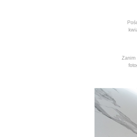
Pośc
kwi
Zanim u
fot