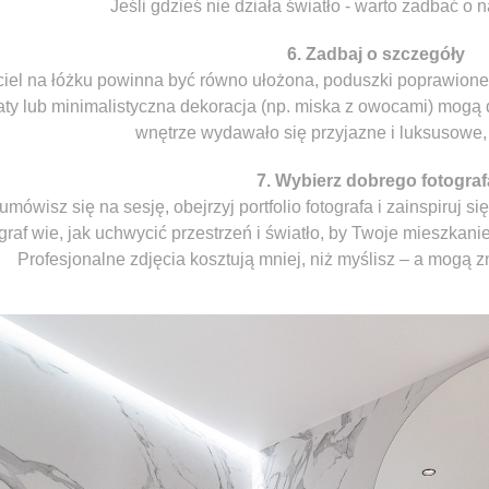
Jeśli gdzieś nie działa światło - warto zadbać o 
6. Zadbaj o szczegóły
iel na łóżku powinna być równo ułożona, poduszki poprawione
aty lub minimalistyczna dekoracja (np. miska z owocami) mogą 
wnętrze wydawało się przyjazne i luksusowe,
7. Wybierz dobrego fotograf
mówisz się na sesję, obejrzyj portfolio fotografa i zainspiruj s
ograf wie, jak uchwycić przestrzeń i światło, by Twoje mieszkani
Profesjonalne zdjęcia kosztują mniej, niż myślisz – a mogą 