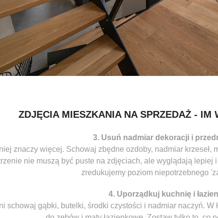
ZDJĘCIA MIESZKANIA NA SPRZEDAŻ - IM 
3. Usuń nadmiar dekoracji i prze
niej znaczy więcej. Schowaj zbędne ozdoby, nadmiar krzeseł, ma
rzenie nie muszą być puste na zdjęciach, ale wyglądają lepiej
zredukujemy poziom niepotrzebnego 'za
4. Uporządkuj kuchnię i łazie
i schowaj gąbki, butelki, środki czystości i nadmiar naczyń. W ł
do zębów i maty łazienkowe. Zostaw tylko to, co ne