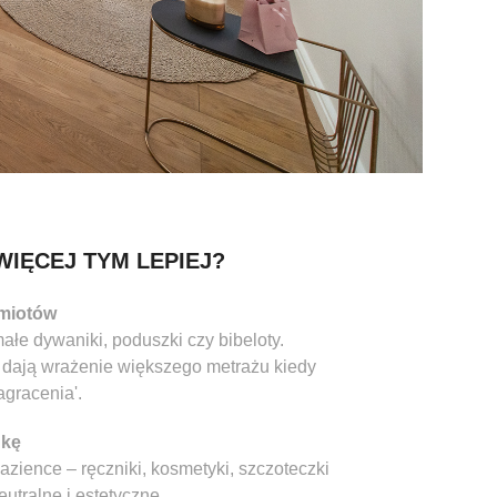
WIĘCEJ TYM LEPIEJ?
dmiotów
łe dywaniki, poduszki czy bibeloty.
 i dają wrażenie większego metrażu kiedy
gracenia'.
nkę
azience – ręczniki, kosmetyki, szczoteczki
utralne i estetyczne.