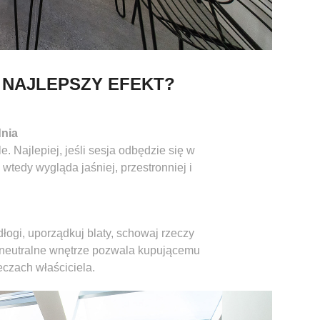
Ć NAJLEPSZY EFEKT?
dnia
. Najlepiej, jeśli sesja odbędzie się w
tedy wygląda jaśniej, przestronniej i
dłogi, uporządkuj blaty, schowaj rzeczy
 i neutralne wnętrze pozwala kupującemu
zeczach właściciela.