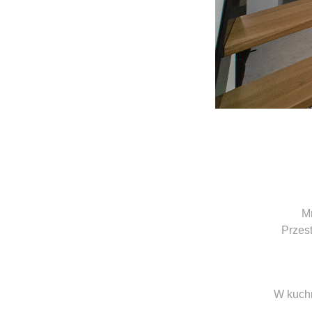
M
Przest
W kuchn