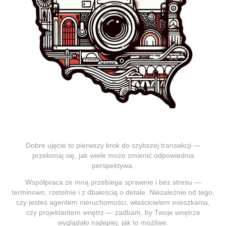
Dobre ujęcie to pierwszy krok do szybszej transakcji —
przekonaj się, jak wiele może zmienić odpowiednia
perspektywa.
Współpraca ze mną przebiega sprawnie i bez stresu —
terminowo, rzetelnie i z dbałością o detale. Niezależnie od tego,
czy jesteś agentem nieruchomości, właścicielem mieszkania,
czy projektantem wnętrz — zadbam, by Twoje wnętrze
wyglądało najlepiej, jak to możliwe.