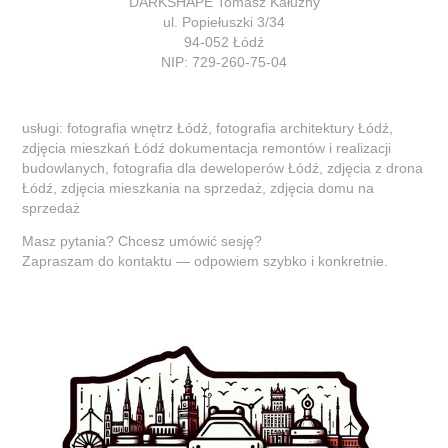
DARKSHAPE Tomasz Kałużny
ul. Popiełuszki 3/34
94-052 Łódź
NIP: 729-260-75-04
usługi: fotografia wnętrz Łódź, fotografia architektury Łódź,
zdjęcia mieszkań Łódź dokumentacja remontów i realizacji
budowlanych, fotografia dla deweloperów Łódź, zdjęcia z drona
Łódź, zdjęcia mieszkania na sprzedaż, zdjęcia domu na
sprzedaż
Masz pytania? Chcesz umówić sesję?
Zapraszam do kontaktu — odpowiem szybko i konkretnie.