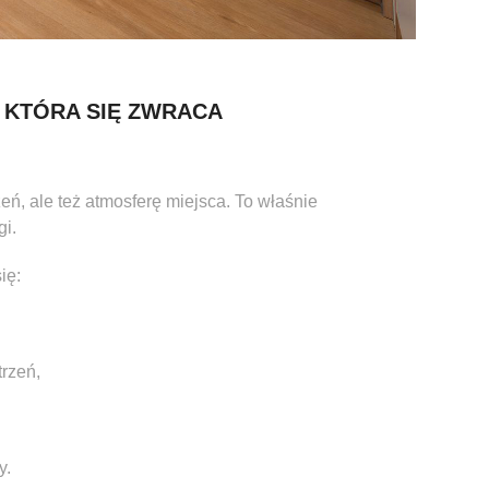
 KTÓRA SIĘ ZWRACA
zeń, ale też atmosferę miejsca. To właśnie
gi.
ię:
trzeń,
y.