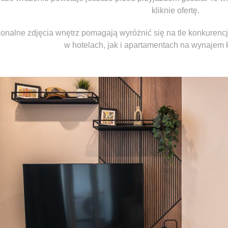
kliknie ofertę.
jonalne zdjęcia wnętrz pomagają wyróżnić się na tle konkurencj
w hotelach, jak i apartamentach na wynajem 