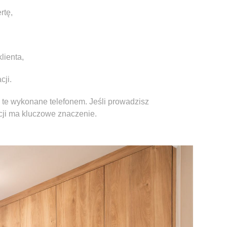
rtę,
lienta,
cji.
ż te wykonane telefonem. Jeśli prowadzisz
acji ma kluczowe znaczenie.