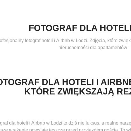
FOTOGRAF DLA HOTELI
ofesjonalny fotograf hoteli i Airbnb w Łodzi. Zdjęcia, które zwię
nieruchomości dla apartamentów i h
OTOGRAF DLA HOTELI I AIRBNB
KTÓRE ZWIĘKSZAJĄ R
graf dla hoteli i Airbnb w Łodzi to dziś nie luksus, a realne n
wsze wrażenie powstaje jeszcze przed przyjazdem gościa. To wł