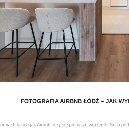
FOTOGRAFIA AIRBNB ŁÓDŹ – JAK W
formach takich jak Airbnb liczy się pierwsze wrażenie. Setki pod