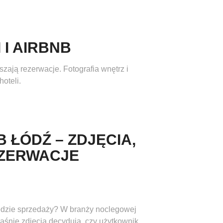
 I AIRBNB
kszają rezerwacje. Fotografia wnętrz i
oteli.
 ŁÓDŹ – ZDJĘCIA,
EZERWACJE
arzędzie sprzedaży? W branży noclegowej
aśnie zdjęcia decydują, czy użytkownik