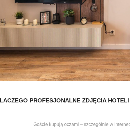
LACZEGO PROFESJONALNE ZDJĘCIA HOTELI 
Goście kupują oczami – szczególnie w internec