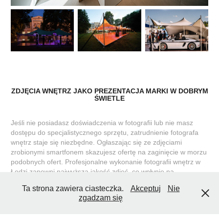
ZDJĘCIA WNĘTRZ JAKO PREZENTACJA MARKI W DOBRYM
ŚWIETLE
Jeśli nie posiadasz doświadczenia w fotografii lub nie masz
dostępu do specjalistycznego sprzętu, zatrudnienie fotografa
wnętrz staje się niezbędne. Ogłaszając się ze zdjęciami
zrobionymi smartfonem skazujesz ofertę na zaginięcie w morzu
podobnych ofert. Profesjonalne wykonanie fotografii wnętrz w
Łodzi zapewni najwyższą jakość zdjęć, co wpłynie na
zainteresowanie klientów i zwiększy szansę na sprzedaż lub
Ta strona zawiera ciasteczka.
Akceptuj
Nie
wynajem nieruchomości.
zgadzam się