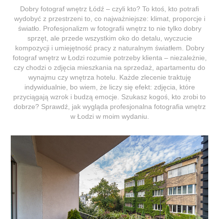
Dobry fotograf wnętrz Łódź – czyli kto? To ktoś, kto potrafi
wydobyć z przestrzeni to, co najważniejsze: klimat, proporcje i
światło. Profesjonalizm w fotografii wnętrz to nie tylko dobry
sprzęt, ale przede wszystkim oko do detalu, wyczucie
kompozycji i umiejętność pracy z naturalnym światłem. Dobry
fotograf wnętrz w Łodzi rozumie potrzeby klienta – niezależnie,
czy chodzi o zdjęcia mieszkania na sprzedaż, apartamentu do
wynajmu czy wnętrza hotelu. Każde zlecenie traktuję
indywidualnie, bo wiem, że liczy się efekt: zdjęcia, które
przyciągają wzrok i budzą emocje. Szukasz kogoś, kto zrobi to
dobrze? Sprawdź, jak wygląda profesjonalna fotografia wnętrz
w Łodzi w moim wydaniu.