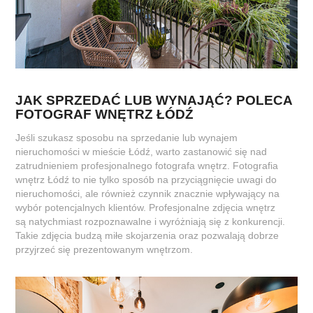
JAK SPRZEDAĆ LUB WYNAJĄĆ? POLECA
FOTOGRAF WNĘTRZ ŁÓDŹ
Jeśli szukasz sposobu na sprzedanie lub wynajem
nieruchomości w mieście Łódź, warto zastanowić się nad
zatrudnieniem profesjonalnego fotografa wnętrz. Fotografia
wnętrz Łódź to nie tylko sposób na przyciągnięcie uwagi do
nieruchomości, ale również czynnik znacznie wpływający na
wybór potencjalnych klientów. Profesjonalne zdjęcia wnętrz
są natychmiast rozpoznawalne i wyróżniają się z konkurencji.
Takie zdjęcia budzą miłe skojarzenia oraz pozwalają dobrze
przyjrzeć się prezentowanym wnętrzom.