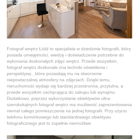
Fotograf wnętrz Łódź to specjalista w dziedzinie fotografii, który
posiada umiejętności, wiedzę i doświadczenie potrzebne do
wykonania doskonałych zdjęć wnętrz. Przede wszystkim,
fotograf wnętrz doskonale zna techniki oświetlenia i
perspektywy , które pozwalają mu na stworzenie
niepowtarzalnej atmosfery na zdjęciach. Dzięki temu,
nieruchomość wydaje się bardziej przestronna, przytulna, a
przede wszystkim zachęcająca do zakupu lub wynajmu.
Dodatkowo, poprzez wykorzystanie obiektywów ultra-
szerokokątnych fotograf wnętrz ma możliwość zaprezentowania
niemal całego pomieszczenia na jednej fotografii. Przy użyciu
telefonu komórkowego lub standardowego obiektywu
fotograficznego jest to zupełnie niemożliwe.